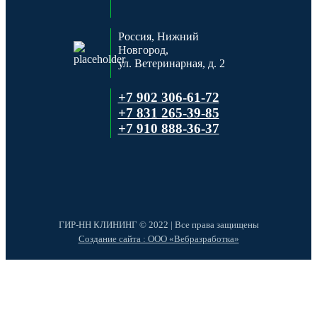
Россия, Нижний
Новгород,
ул. Ветеринарная, д. 2
+7 902 306-61-72
+7 831 265-39-85
+7 910 888-36-37
ГИР-НН КЛИНИНГ © 2022 | Все права защищены
Cоздание сайта : ООО «Вебразработка»
×
Мы обрабатываем cookies, чтобы сделать наш сайт удобнее и
персонализированее для вас. Подробнее:
политика использования
«cookies»
и
«политики конфиденциальности»
.
Настройки cookies