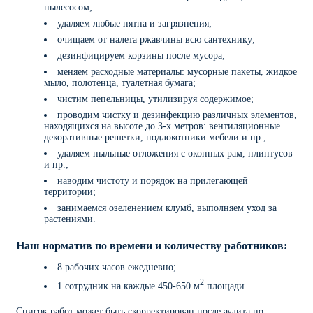
пылесосом;
удаляем любые пятна и загрязнения;
очищаем от налета ржавчины всю сантехнику;
дезинфицируем корзины после мусора;
меняем расходные материалы: мусорные пакеты, жидкое
мыло, полотенца, туалетная бумага;
чистим пепельницы, утилизируя содержимое;
проводим чистку и дезинфекцию различных элементов,
находящихся на высоте до 3-х метров: вентиляционные
декоративные решетки, подлокотники мебели и пр.;
удаляем пыльные отложения с оконных рам, плинтусов
и пр.;
наводим чистоту и порядок на прилегающей
территории;
занимаемся озеленением клумб, выполняем уход за
растениями.
Наш норматив по времени и количеству работников:
8 рабочих часов ежедневно;
2
1 сотрудник на каждые 450-650 м
площади.
Список работ может быть скорректирован после аудита по