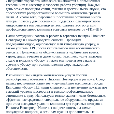
Специфика торгового комплекса заключается в повышенных
требованиях к качеству и скорости работы уборщиц. Каждый
день объект посещают сотни, тысячи и десятки тысяч людей, что
способствует распространению большого количества грязи и
пыли. А кроме того, персонал и посетители оставляют много
мусора, поэтому для постоянной поддержки благоприятного
микроклимата мы рекомендуем воспользоваться услугами
профессионального клининга торговых центров от «ГИР-НН»
Наши сотрудники готовы к работе в торговых центрах Нижнего
Новгорода и Нижегородской области. Проводим
поддерживающую, одноразовую или генеральную уборку, а
также убираем ТРЦ после капитального или косметического
ремонта. Приезжаем на обслуживание в удобное вам время:
утром, днем, вечером и даже ночью. Комплекс услуг включает
сухую и влажную уборку, а также мы предлагаем заказать
срочную уборку при возникновении форс-мажорных
обстоятельств.
В компании вы найдете комплексные услуги уборки
разнообразных объектов в Нижнем Новгороде и регионе. Среди
наших постоянных клиентов – крупнейшие комплексы города.
Выполняя уборку ТЦ, наши специалисты неизменно показывают
высокий уровень мастерства и высокопрофессиональное
отношение к делу. Используем только экологически безопасные,
эффективные средства и специальное оборудование, предлагая
при этом выгодные условия клининга для торговых центров в
Нижнем Новгороде. Ниже вы найдете ответы на самые
популярные вопросы, а если вам нужны дополнительные