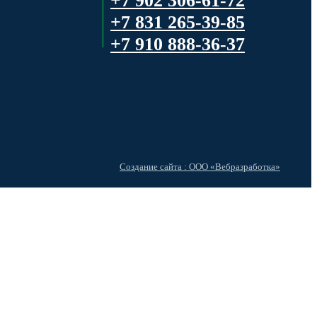
+7 902 306-61-72
+7 831 265-39-85
+7 910 888-36-37
Cоздание сайта : ООО «Вебразработка»
cookies»
и
«политики конфиденциальности»
.