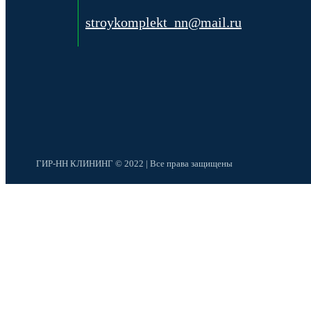
stroykomplekt_nn@mail.ru
ГИР-НН КЛИНИНГ © 2022 | Все права защищены
×
Мы обрабатываем cookies, чтобы сделать наш сайт удобнее и п
Настройки cookies
Выберите, какие файлы cookie вы разрешаете использовать:
Необходимые файлы cookie
Нет
Да
Функциональные файлы cookie
Нет
Да
Аналитические файлы cookie